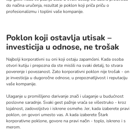
do načina uručenja, rezultat je poklon koji priča priču o
profesionalizmu i toplini vaše kompanije.
Poklon koji ostavlja utisak –
investicija u odnose, ne trošak
Najbolji korporativni su oni koji ostaju zapamćeni. Kada osoba
otvori kutiju i prepozna da ste mislili na svaki detalj, to stvara
poverenje i povezanost. Zato korporativni poklon nije trošak - on
je investicija u dugoročne odnose, u prepoznatljivost i reputaciju
vaše kompanije.
Ulaganje u promišljeno darivanje znači i ulaganje u budućnost
poslovne saradnje. Svaki gest pažnje vraća se višestruko - kroz
lojalnost, zadovoljstvo i iskrene osmehe. Jer, kada izaberete pravi
poklon, on govori umesto vas. A kada izaberete Štark
korporativne poklone, govore na pravi način - toplo, iskreno i s
merom.