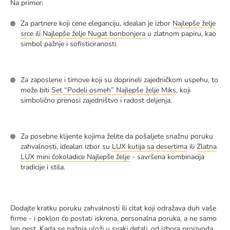
Na primer:
Za partnere koji cene eleganciju, idealan je izbor
Najlepše želje
srce
ili
Najlepše želje Nugat bonbonjera
u zlatnom papiru, kao
simbol pažnje i sofisticiranosti.
Za zaposlene i timove koji su doprineli zajedničkom uspehu, to
može biti
Set “Podeli osmeh” Najlepše želje Miks
, koji
simbolično prenosi zajedništvo i radost deljenja.
Za posebne klijente kojima želite da pošaljete snažnu poruku
zahvalnosti, idealan izbor su
LUX kutija sa desertima
ili
Zlatna
LUX mini čokoladice Najlepše želje
- savršena kombinacija
tradicije i stila.
Dodajte kratku poruku zahvalnosti ili citat koji odražava duh vaše
firme - i poklon će postati iskrena, personalna poruka, a ne samo
lep gest. Kada se pažnja uloži u svaki detalj, od izbora proizvoda