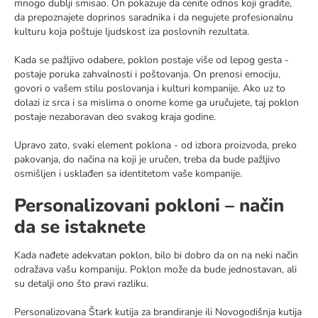
mnogo dublji smisao. On pokazuje da cenite odnos koji gradite,
da prepoznajete doprinos saradnika i da negujete profesionalnu
kulturu koja poštuje ljudskost iza poslovnih rezultata.
Kada se pažljivo odabere, poklon postaje više od lepog gesta -
postaje poruka zahvalnosti i poštovanja. On prenosi emociju,
govori o vašem stilu poslovanja i kulturi kompanije. Ako uz to
dolazi iz srca i sa mislima o onome kome ga uručujete, taj poklon
postaje nezaboravan deo svakog kraja godine.
Upravo zato, svaki element poklona - od izbora proizvoda, preko
pakovanja, do načina na koji je uručen, treba da bude pažljivo
osmišljen i usklađen sa identitetom vaše kompanije.
Personalizovani pokloni – način
da se istaknete
Kada nađete adekvatan poklon, bilo bi dobro da on na neki način
odražava vašu kompaniju. Poklon može da bude jednostavan, ali
su detalji ono što pravi razliku.
Personalizovana
Štark kutija za brandiranje
ili
Novogodišnja kutija