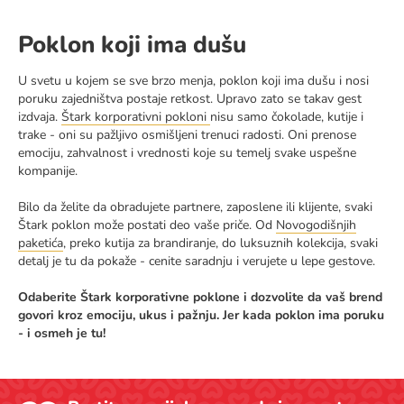
Poklon koji ima dušu
U svetu u kojem se sve brzo menja, poklon koji ima dušu i nosi
poruku zajedništva postaje retkost. Upravo zato se takav gest
izdvaja.
Štark korporativni pokloni
nisu samo čokolade, kutije i
trake - oni su pažljivo osmišljeni trenuci radosti. Oni prenose
emociju, zahvalnost i vrednosti koje su temelj svake uspešne
kompanije.
Bilo da želite da obradujete partnere, zaposlene ili klijente, svaki
Štark poklon može postati deo vaše priče. Od
Novogodišnjih
paketića
, preko kutija za brandiranje, do luksuznih kolekcija, svaki
detalj je tu da pokaže - cenite saradnju i verujete u lepe gestove.
Odaberite Štark korporativne poklone i dozvolite da vaš brend
govori kroz emociju, ukus i pažnju. Jer kada poklon ima poruku
- i osmeh je tu!