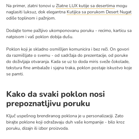
Na primer, zlatni tonovi u
Zlatne LUX kutije sa desertima
mogu
naglasiti luksuz, dok elegantna
Kutijica sa porukom Desert Nugat
odiše toplinom i pažnjom.
Dodajte tome pažljivo ukomponovanu poruku - recimo, karticu sa
natpisom i vaš poklon dobija dušu.
Poklon koji je skladno osmišljen komunicira i bez reči. On govori
da razmišljate o svemu - od sadržaja do prezentacije, od poruke
do doživljaja otvaranja. Kada se uz to doda miris sveže čokolade,
tekstura fine ambalaže i sjajna traka, poklon postaje iskustvo koje
se pamti.
Kako da svaki poklon nosi
prepoznatljivu poruku
Ključ uspešnog brendiranog poklona je u personalizaciji. Zato
birajte poklone koji odražavaju duh vaše kompanije - bilo kroz
poruku, dizajn ili izbor proizvoda.