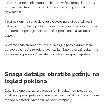
jelkica za brandiranje
mogu nositi logo vaše kompanije i kratku
poruku zahvalnosti - gest koji stvara osećaj pripadnosti i
povezanosti.
Takvi pokloni ne samo da oduševljavaju na prvi pogled, već i
ostavljaju trag. Kada partner ili zaposleni ponese poklon sa vašim
brendom, on postaje mali, ali moćan podsetnik na zajednički
uspeh.
U vreme kada su brendovi sve prisutniji, a pažnja ograničena,
upravo su emocije te koje prave razliku. Zato neka vaš poklon ne
bude samo „proizvod”, već deo iskustva koje gradi reputaciju.
Snaga detalja: obratite pažnju na
izgled poklona
Detalji su ono što izdvaja prepoznatljiv poklon od prosečnog.
Kvalitetan papir, pažljivo birane boje i minimalistički dizajn govore
mnogo o estetici i vrednostima vaše kompanije.