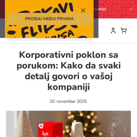
Search
Naručite online i preuzmite u prodavnici
PROBAJ MEĐU PRVIMA
Skip
to
Content
Korporativni poklon sa
porukom: Kako da svaki
detalj govori o vašoj
kompaniji
10. novembar 2025.