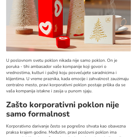
U poslovnom svetu poklon nikada nije samo poklon. On je
poruka - tihi ambasador vaše kompanije koji govori o
vrednostima, kulturi i pažnji koju posvećujete saradnicima i
klijentima. U vreme praznika, kada emocije i zahvalnost zauzimaju
centralno mesto, pravi korporativni poklon postaje prilika da se
vaša kompanija istakne i zasija u punom sjaju.
Zašto korporativni poklon nije
samo formalnost
Korporativno darivanje često se pogrešno shvata kao obavezna
praksa krajem godine. Međutim, pravi poslovni poklon ima