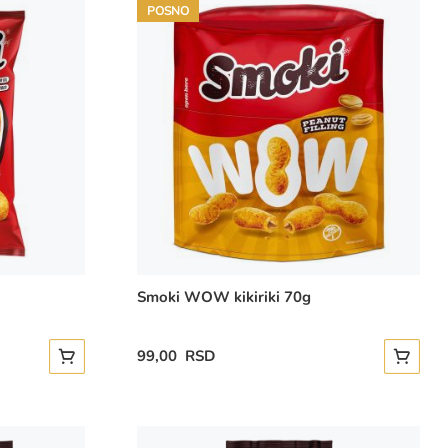
POSNO
Smoki WOW kikiriki 70g
99,00 RSD
Dodajte u korpu
Dodajte