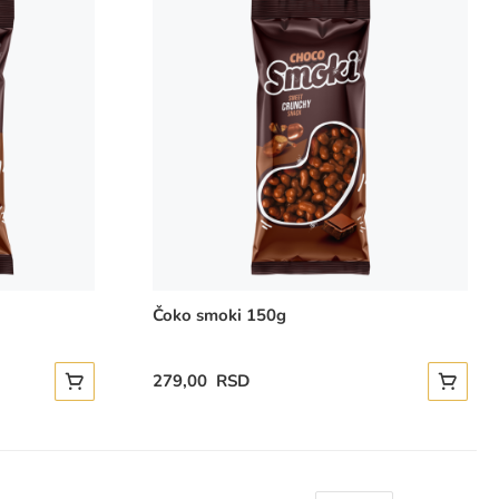
Čoko smoki 150g
279,00 RSD
Dodajte u korpu
Dodajte