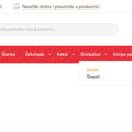
D
Naručite online i preuzmite u prodavnici
 Štarku
Čokolade
Keksi
Grickalice
Korpo p
Smoki
Štapići