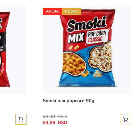
AKCIJA
POSNO
Smoki mix popcorn 90g
Regular
99,00 RSD
Dodajte u korpu
Special
Price
84,99 RSD
Dodajte
Price