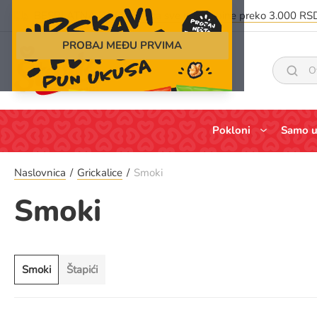
BESPLATNA DOSTAVA za sve porudžbine preko 3.000 RS
PROBAJ MEĐU PRVIMA
Skip
to
Search
Content
Pokloni
Samo u
Naslovnica
Grickalice
Smoki
Smoki
Smoki
Štapići