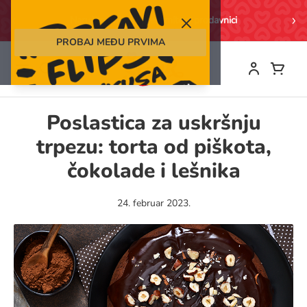
Search
Naručite online i preuzmite u prodavnici
PROBAJ MEĐU PRVIMA
Skip
to
Content
Poslastica za uskršnju
trpezu: torta od piškota,
čokolade i lešnika
24. februar 2023.