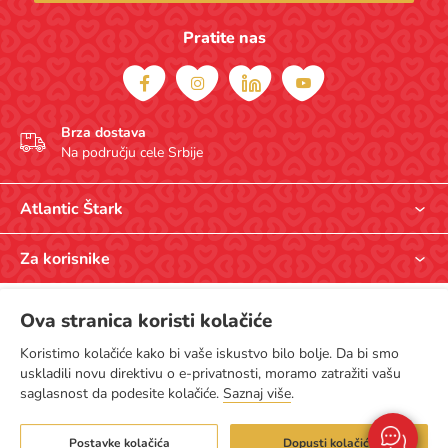
Pratite nas
Brza dostava
Na području cele Srbije
Atlantic Štark
O nama
Za korisnike
Opšti uslovi kupovine
Prodavnice
Pravila zaštite privatnosti
© Atlantic Štark, Bulevar Peka Dapčevića 29, Beograd, Srbija. Atlantic Štark
Ova stranica koristi kolačiće
Načini plaćanja
je deo Atlantic Grupe
Politika kolačića
Dostava
Koristimo kolačiće kako bi vaše iskustvo bilo bolje.
Da bi smo
Kontakt
uskladili novu direktivu o e-privatnosti, moramo zatražiti vašu
Povrat
saglasnost da podesite kolačiće.
Saznaj više
.
Postavke kolačića
Dopusti kolačiće