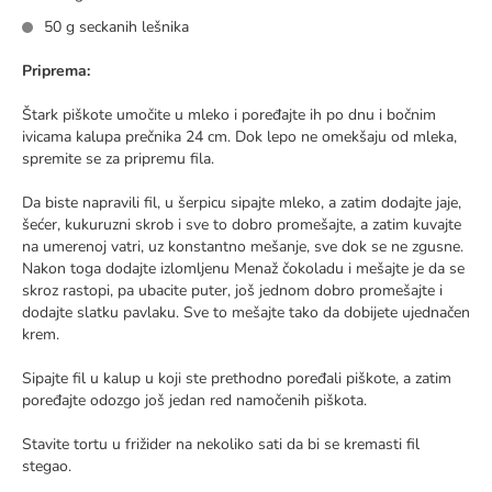
50 g seckanih lešnika
Priprema:
Štark piškote umočite u mleko i poređajte ih po dnu i bočnim
ivicama kalupa prečnika 24 cm. Dok lepo ne omekšaju od mleka,
spremite se za pripremu fila.
Da biste napravili fil, u šerpicu sipajte mleko, a zatim dodajte jaje,
šećer, kukuruzni skrob i sve to dobro promešajte, a zatim kuvajte
na umerenoj vatri, uz konstantno mešanje, sve dok se ne zgusne.
Nakon toga dodajte izlomljenu Menaž čokoladu i mešajte je da se
skroz rastopi, pa ubacite puter, još jednom dobro promešajte i
dodajte slatku pavlaku. Sve to mešajte tako da dobijete ujednačen
krem.
Sipajte fil u kalup u koji ste prethodno poređali piškote, a zatim
poređajte odozgo još jedan red namočenih piškota.
Stavite tortu u frižider na nekoliko sati da bi se kremasti fil
stegao.