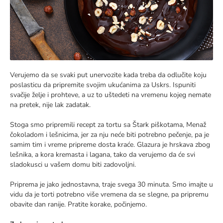
Verujemo da se svaki put unervozite kada treba da odlučite koju
poslasticu da pripremite svojim ukućanima za Uskrs. Ispuniti
svačije želje i prohteve, a uz to uštedeti na vremenu kojeg nemate
na pretek, nije lak zadatak.
Stoga smo pripremili recept za tortu sa Štark piškotama, Menaž
čokoladom i lešnicima, jer za nju neće biti potrebno pečenje, pa je
samim tim i vreme pripreme dosta kraće. Glazura je hrskava zbog
lešnika, a kora kremasta i lagana, tako da verujemo da će svi
sladokusci u vašem domu biti zadovoljni.
Priprema je jako jednostavna, traje svega 30 minuta. Smo imajte u
vidu da je torti potrebno više vremena da se slegne, pa pripremu
obavite dan ranije. Pratite korake, počinjemo.