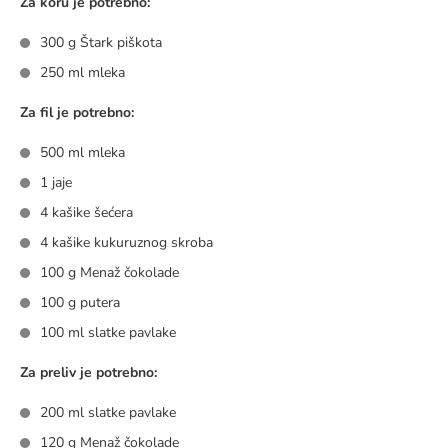
Za koru je potrebno:
300 g Štark piškota
250 ml mleka
Za fil je potrebno:
500 ml mleka
1 jaje
4 kašike šećera
4 kašike kukuruznog skroba
100 g Menaž čokolade
100 g putera
100 ml slatke pavlake
Za preliv je potrebno:
200 ml slatke pavlake
120 g Menaž čokolade