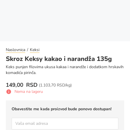
Naslovnica
Keksi
Skroz Keksy kakao i narandža 135g
Keks punjen filovima ukusa kakaa i narandže i dodatkom hrskavih
komadića pirinča.
149,00 RSD
Cena za jedinicu mere:
(
1.103,70 RSD/kg)
Nema na lageru
Obavestite me kada proizvod bude ponovo dostupan!
E-
pošta