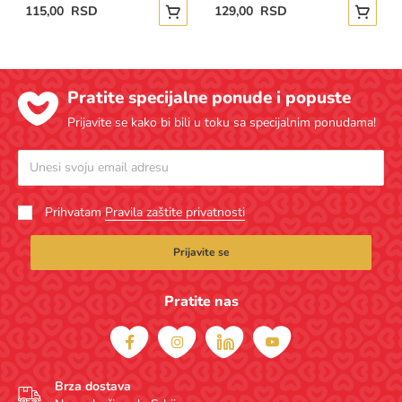
115,00 RSD
129,00 RSD
Dodajte u korpu
Dodajte
Pratite specijalne ponude i popuste
Prijavite se kako bi bili u toku sa specijalnim ponudama!
Prihvatam
Pravila zaštite privatnosti
Prijavite se
Pratite nas
Brza dostava