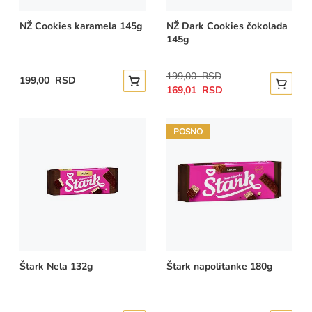
NŽ Cookies karamela 145g
NŽ Dark Cookies čokolada
145g
Regular
199,00 RSD
199,00 RSD
Dodajte u korpu
Special
Price
Dodajte
169,01 RSD
Price
POSNO
Štark Nela 132g
Štark napolitanke 180g