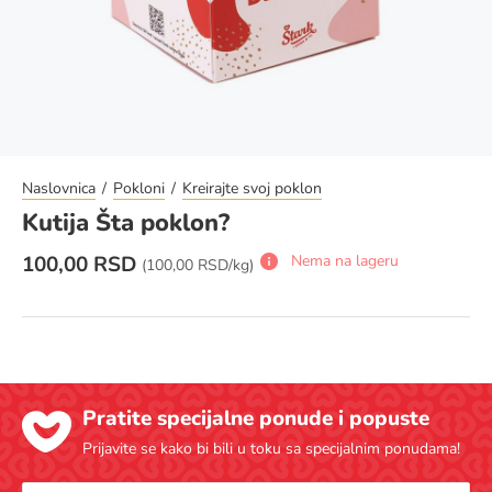
Naslovnica
Pokloni
Kreirajte svoj poklon
Kutija Šta poklon?
100,00 RSD
Nema na lageru
Cena za jedinicu mere:
(
100,00 RSD/kg)
Pratite specijalne ponude i popuste
Prijavite se kako bi bili u toku sa specijalnim ponudama!