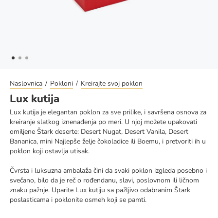
Naslovnica
Pokloni
Kreirajte svoj poklon
Lux kutija
Lux kutija je elegantan poklon za sve prilike, i savršena osnova za
kreiranje slatkog iznenađenja po meri. U njoj možete upakovati
omiljene Štark deserte: Desert Nugat, Desert Vanila, Desert
Bananica, mini Najlepše želje čokoladice ili Boemu, i pretvoriti ih u
poklon koji ostavlja utisak.
Čvrsta i luksuzna ambalaža čini da svaki poklon izgleda posebno i
svečano, bilo da je reč o rođendanu, slavi, poslovnom ili ličnom
znaku pažnje. Uparite Lux kutiju sa pažljivo odabranim Štark
poslasticama i poklonite osmeh koji se pamti.