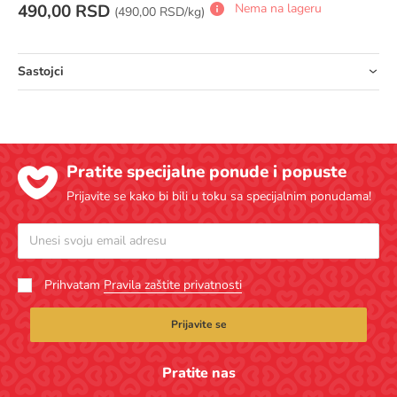
490,00 RSD
Nema na lageru
Cena za jedinicu mere:
(
490,00 RSD/kg)
Sastojci
Pratite specijalne ponude i popuste
Prijavite se kako bi bili u toku sa specijalnim ponudama!
Prihvatam
Pravila zaštite privatnosti
Prijavite se
Pratite nas