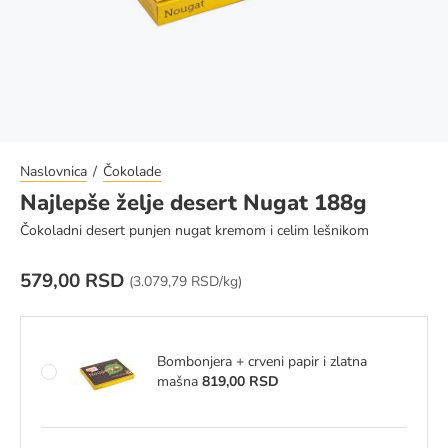
Naslovnica
Čokolade
Najlepše želje desert Nugat 188g
Čokoladni desert punjen nugat kremom i celim lešnikom
579,00 RSD
Cena za jedinicu mere:
(
3.079,79 RSD/kg)
Bombonjera + crveni papir i zlatna
mašna
819,00 RSD