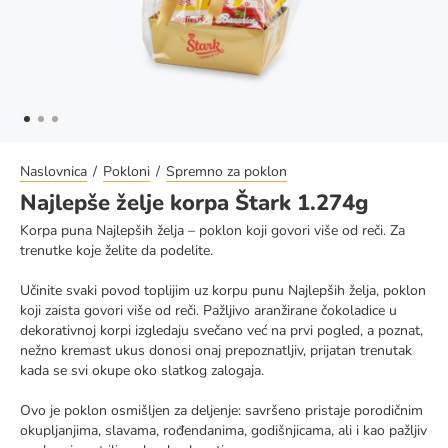
Naslovnica
Pokloni
Spremno za poklon
Najlepše želje korpa Štark 1.274g
Korpa puna Najlepših želja – poklon koji govori više od reči. Za
trenutke koje želite da podelite.
Učinite svaki povod toplijim uz korpu punu Najlepših želja, poklon
koji zaista govori više od reči. Pažljivo aranžirane čokoladice u
dekorativnoj korpi izgledaju svečano već na prvi pogled, a poznat,
nežno kremast ukus donosi onaj prepoznatljiv, prijatan trenutak
kada se svi okupe oko slatkog zalogaja.
Ovo je poklon osmišljen za deljenje: savršeno pristaje porodičnim
okupljanjima, slavama, rođendanima, godišnjicama, ali i kao pažljiv