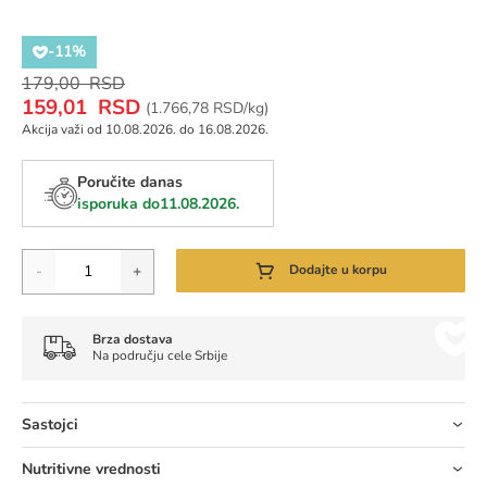
-11%
Regular
179,00 RSD
Special
Price
159,01 RSD
Cena za jedinicu mere:
(
1.766,78 RSD/kg)
Price
Akcija važi od 10.08.2026. do 16.08.2026.
Poručite danas
isporuka do
11.08.2026.
Količina
-
+
Dodajte u korpu
Brza dostava
Na području cele Srbije
Sastojci
Nutritivne vrednosti