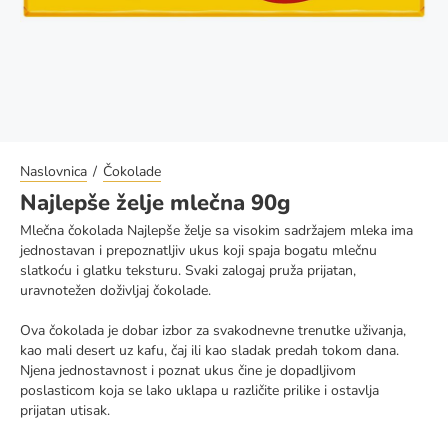
Naslovnica
Čokolade
Najlepše želje mlečna 90g
Mlečna čokolada Najlepše želje sa visokim sadržajem mleka ima
jednostavan i prepoznatljiv ukus koji spaja bogatu mlečnu
slatkoću i glatku teksturu. Svaki zalogaj pruža prijatan,
uravnotežen doživljaj čokolade.
Ova čokolada je dobar izbor za svakodnevne trenutke uživanja,
kao mali desert uz kafu, čaj ili kao sladak predah tokom dana.
Njena jednostavnost i poznat ukus čine je dopadljivom
poslasticom koja se lako uklapa u različite prilike i ostavlja
prijatan utisak.