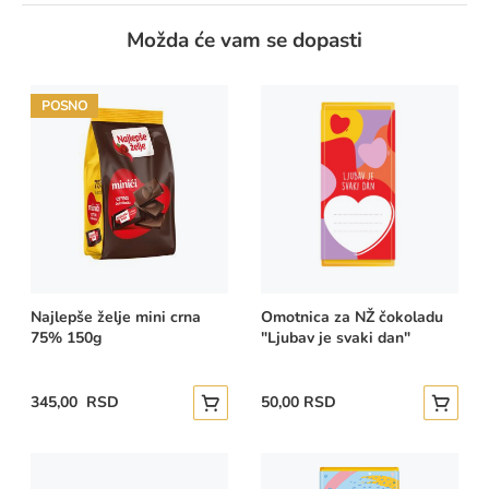
Možda će vam se dopasti
POSNO
Najlepše želje mini crna
Omotnica za NŽ čokoladu
75% 150g
"Ljubav je svaki dan"
345,00 RSD
50,00 RSD
Dodajte u korpu
Dodajte