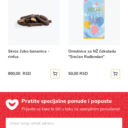
Skroz čoko bananica -
Omotnica za NŽ čokoladu
rinfuz.
"Srećan Rođendan"
890,00 RSD
50,00 RSD
Dodajte u korpu
Dodajte
Pratite specijalne ponude i popuste
Prijavite se kako bi bili u toku sa specijalnim ponudama!