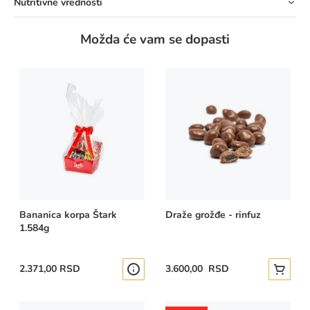
Nutritivne vrednosti
Možda će vam se dopasti
Bananica korpa Štark
Draže grožđe - rinfuz
1.584g
2.371,00 RSD
3.600,00 RSD
Dodajte
Pogledajte više