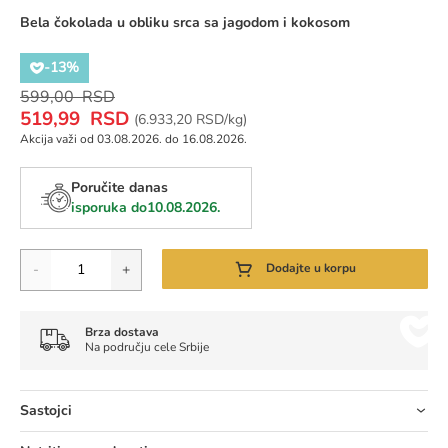
Bela čokolada u obliku srca sa jagodom i kokosom
-13%
Regular
599,00 RSD
Special
Price
519,99 RSD
Cena za jedinicu mere:
(
6.933,20 RSD/kg)
Price
Akcija važi od 03.08.2026. do 16.08.2026.
Poručite danas
isporuka do
10.08.2026.
Količina
-
+
Dodajte u korpu
Brza dostava
Na području cele Srbije
Sastojci