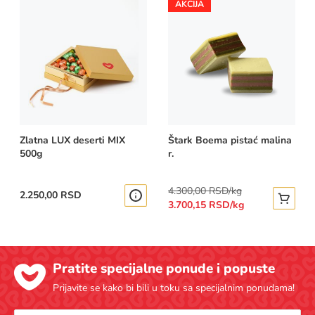
AKCIJA
Zlatna LUX deserti MIX
Štark Boema pistać malina
500g
r.
Regular
4.300,00 RSD/kg
2.250,00 RSD
Pogledajte više
Special
Price
Dodajte
3.700,15 RSD/kg
Price
Pratite specijalne ponude i popuste
Prijavite se kako bi bili u toku sa specijalnim ponudama!