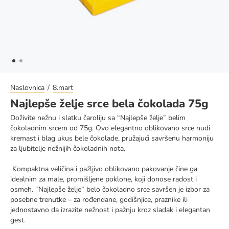
Naslovnica
8.mart
Najlepše želje srce bela čokolada 75g
Doživite nežnu i slatku čaroliju sa “Najlepše želje” belim
čokoladnim srcem od 75g. Ovo elegantno oblikovano srce nudi
kremast i blag ukus bele čokolade, pružajući savršenu harmoniju
za ljubitelje nežnijih čokoladnih nota.
Kompaktna veličina i pažljivo oblikovano pakovanje čine ga
idealnim za male, promišljene poklone, koji donose radost i
osmeh. “Najlepše želje” belo čokoladno srce savršen je izbor za
posebne trenutke – za rođendane, godišnjice, praznike ili
jednostavno da izrazite nežnost i pažnju kroz sladak i elegantan
gest.