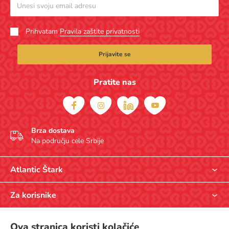
Prihvatam
Pravila zaštite privatnosti
Prijavite se
Pratite nas
Brza dostava
Na području cele Srbije
Atlantic Štark
O nama
Za korisnike
Opšti uslovi kupovine
Prodavnice
Pravila zaštite privatnosti
© Atlantic Štark, Bulevar Peka Dapčevića 29, Beograd, Srbija. Atlantic Štark
Ova stranica koristi kolačiće
Načini plaćanja