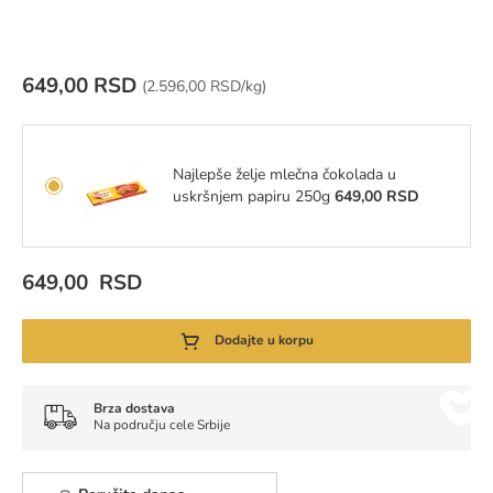
649,00 RSD
Cena za jedinicu mere:
(
2.596,00 RSD/kg)
Najlepše želje mlečna čokolada u
uskršnjem papiru 250g
649,00 RSD
649,00 RSD
Dodajte u korpu
Brza dostava
Na području cele Srbije