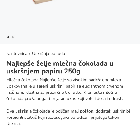
Naslovnica
Uskršnja ponuda
Najlepše želje mlečna čokolada u
uskršnjem papiru 250g
Mlečna čokolada Najlepše želje sa visokim sadržajem mleka
upakovana je u šareni uskršnji papir sa elegantnom crvenom
mašnom, idealna za praznične trenutke. Kremasta mlečna
čokolada pruža bogat i prijatan ukus koji vole i deca i odrasli.
Ova uskršnja čokolada je odličan mali poklon, dodatak uskršnjoj
korpici ili slatkiš koji razveseljava porodicu i prijatelje tokom
Uskrsa.