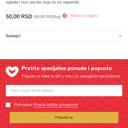
izgleda i nosi poruku koju će svi zapamtiti.
50,00 RSD
Nema na lageru
Cena za jedinicu mere:
(
50,00 RSD/kg)
Sastojci
Pratite specijalne ponude i popuste
Prijavite se kako bi bili u toku sa specijalnim ponudama!
Prihvatam
Pravila zaštite privatnosti
Prijavite se