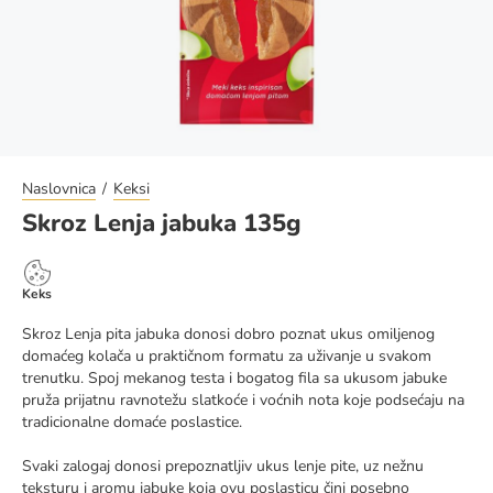
Naslovnica
Keksi
Skroz Lenja jabuka 135g
Keks
Skroz Lenja pita jabuka donosi dobro poznat ukus omiljenog
domaćeg kolača u praktičnom formatu za uživanje u svakom
trenutku. Spoj mekanog testa i bogatog fila sa ukusom jabuke
pruža prijatnu ravnotežu slatkoće i voćnih nota koje podsećaju na
tradicionalne domaće poslastice.
Svaki zalogaj donosi prepoznatljiv ukus lenje pite, uz nežnu
teksturu i aromu jabuke koja ovu poslasticu čini posebno