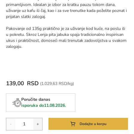
primamljivom. Idealan je izbor za kratku pauzu tokom dana,
uživanje uz kafu ili čaj, kao i za sve trenutke kada poželite poznat i
prijatan slatki zalogaj.
Pakovanje od 135g praktično je za uživanje kod kuće, na poslu ili
u pokretu. Skroz Lenja pita jabuka spaja tradicionalno inspirisan
ukus i praktičnost, donoseći mali trenutak zadovoljstva u svakom
zalogaju.
139,00 RSD
Cena za jedinicu mere:
(
1.029,63 RSD/kg)
Poručite danas
isporuka do
11.08.2026.
Količina
-
+
Dodajte u korpu