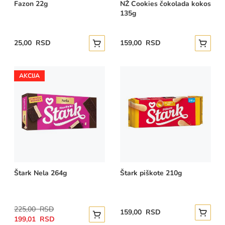
Fazon 22g
NŽ Cookies čokolada kokos
135g
25,00 RSD
159,00 RSD
Dodajte u korpu
Dodajte
AKCIJA
Štark Nela 264g
Štark piškote 210g
Regular
225,00 RSD
159,00 RSD
Dodajte
Special
Price
Dodajte u korpu
199,01 RSD