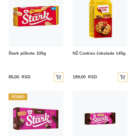
Štark piškote 105g
NŽ Cookies čokolada 145g
85,00 RSD
199,00 RSD
Dodajte u korpu
Dodajte
POSNO