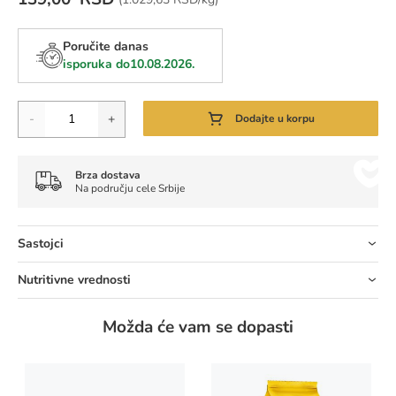
Poručite danas
isporuka do
10.08.2026.
Količina
-
+
Dodajte u korpu
Brza dostava
Na području cele Srbije
Sastojci
Nutritivne vrednosti
Možda će vam se dopasti