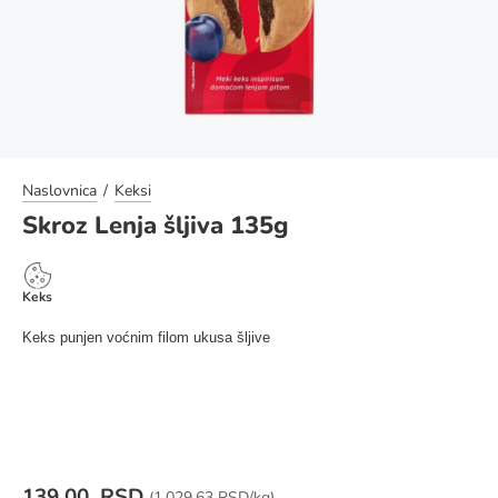
Naslovnica
Keksi
Skroz Lenja šljiva 135g
Keks
Keks punjen voćnim filom ukusa šljive
139,00 RSD
Cena za jedinicu mere:
(
1.029,63 RSD/kg)