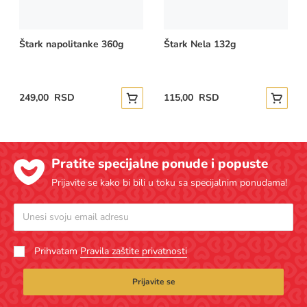
Štark napolitanke 360g
Štark Nela 132g
249,00 RSD
115,00 RSD
Dodajte u korpu
Dodajte
Pratite specijalne ponude i popuste
Prijavite se kako bi bili u toku sa specijalnim ponudama!
Prihvatam
Pravila zaštite privatnosti
Prijavite se