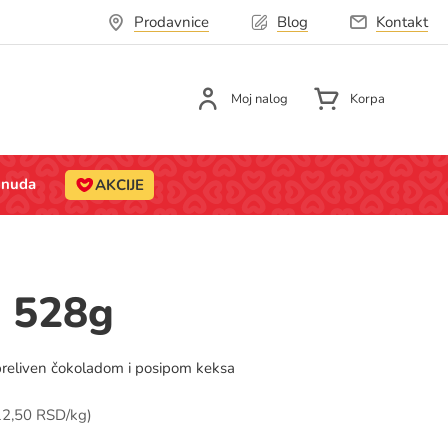
Prodavnice
Blog
Kontakt
Moj nalog
Korpa
onuda
AKCIJE
a 528g
reliven čokoladom i posipom keksa
a za jedinicu mere:
2,50 RSD/kg)