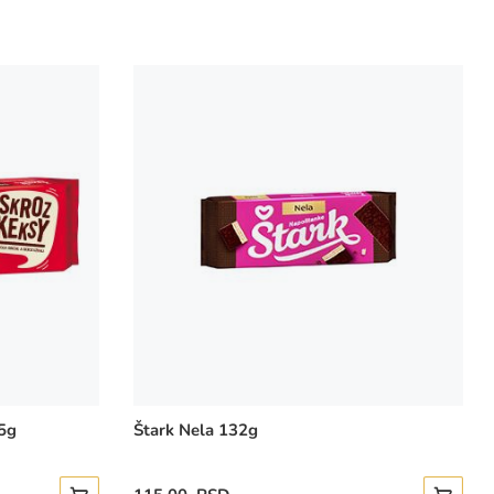
135g
Štark Nela 132g