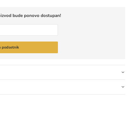
oizvod bude ponovo dostupan!
m podsetnik