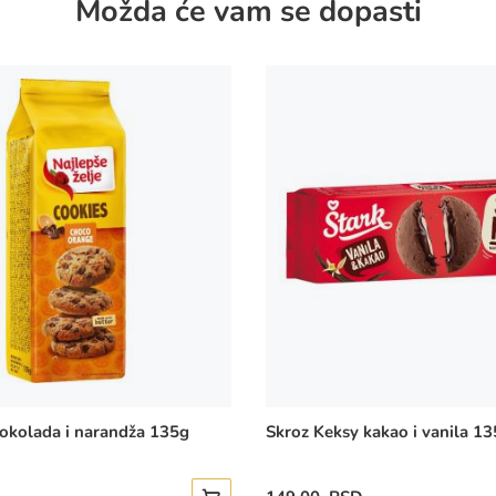
Možda će vam se dopasti
NŽ Cookies čokolada i narandža 135g
Skroz Keksy kakao i vanila 