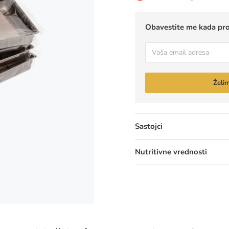
Obavestite me kada pr
E-
pošta
Želi
Sastojci
Nutritivne vrednosti