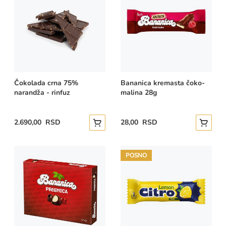
Čokolada crna 75%
Bananica kremasta čoko-
narandža - rinfuz
malina 28g
2.690,00 RSD
28,00 RSD
Dodajte u korpu
Dodajte
POSNO