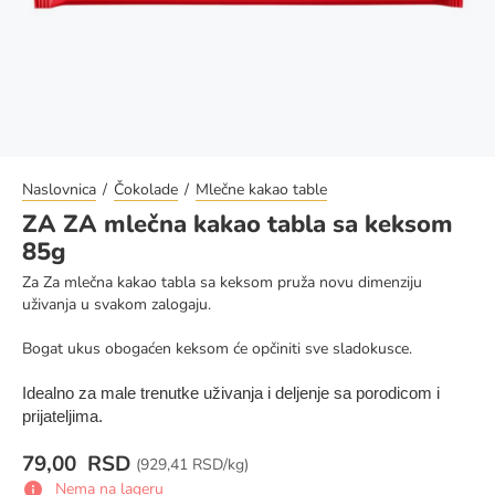
Naslovnica
Čokolade
Mlečne kakao table
ZA ZA mlečna kakao tabla sa keksom
85g
Za Za mlečna kakao tabla sa keksom pruža novu dimenziju
uživanja u svakom zalogaju.
Bogat ukus obogaćen keksom će opčiniti sve sladokusce.
Idealno za male trenutke uživanja i deljenje sa porodicom i
prijateljima.
79,00 RSD
Cena za jedinicu mere:
(
929,41 RSD/kg)
Nema na lageru