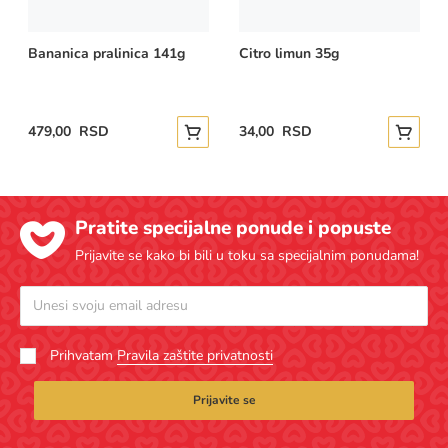
Bananica pralinica 141g
Citro limun 35g
479,00 RSD
34,00 RSD
Dodajte u korpu
Dodajte
Pratite specijalne ponude i popuste
Prijavite se kako bi bili u toku sa specijalnim ponudama!
Prihvatam
Pravila zaštite privatnosti
Prijavite se