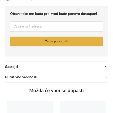
Obavestite me kada proizvod bude ponovo dostupan!
E-
pošta
Želim podsetnik
Sastojci
Nutritivne vrednosti
Možda će vam se dopasti