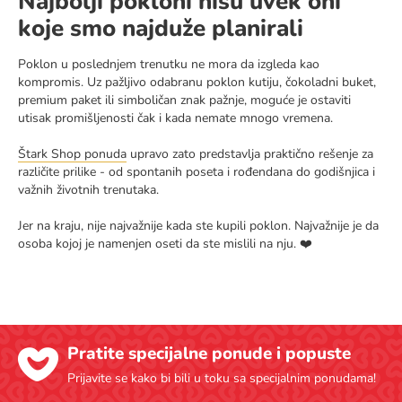
Najbolji pokloni nisu uvek oni
koje smo najduže planirali
Poklon u poslednjem trenutku ne mora da izgleda kao
kompromis. Uz pažljivo odabranu poklon kutiju, čokoladni buket,
premium paket ili simboličan znak pažnje, moguće je ostaviti
utisak promišljenosti čak i kada nemate mnogo vremena.
Štark Shop ponuda
upravo zato predstavlja praktično rešenje za
različite prilike - od spontanih poseta i rođendana do godišnjica i
važnih životnih trenutaka.
Jer na kraju, nije najvažnije kada ste kupili poklon. Najvažnije je da
osoba kojoj je namenjen oseti da ste mislili na nju. ❤️
Pratite specijalne ponude i popuste
Prijavite se kako bi bili u toku sa specijalnim ponudama!