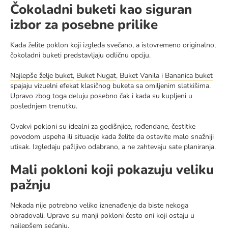
Čokoladni buketi kao siguran
izbor za posebne prilike
Kada želite poklon koji izgleda svečano, a istovremeno originalno,
čokoladni buketi predstavljaju odličnu opciju.
Najlepše želje buket
,
Buket Nugat
,
Buket Vanila
i
Bananica buket
spajaju vizuelni efekat klasičnog buketa sa omiljenim slatkišima.
Upravo zbog toga deluju posebno čak i kada su kupljeni u
poslednjem trenutku.
Ovakvi pokloni su idealni za godišnjice, rođendane, čestitke
povodom uspeha ili situacije kada želite da ostavite malo snažniji
utisak. Izgledaju pažljivo odabrano, a ne zahtevaju sate planiranja.
Mali pokloni koji pokazuju veliku
pažnju
Nekada nije potrebno veliko iznenađenje da biste nekoga
obradovali. Upravo su manji pokloni često oni koji ostaju u
najlepšem sećanju.