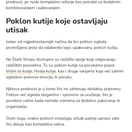
prednost, jer nude kompletno rešenje bez potrebe za dodatnim
kombinovanjem i pakovanjem.
Poklon kutije koje ostavljaju
utisak
Jedan od najjednostavnijih načina da brz poklon izgleda
promišljeno jeste da odaberete lepo upakovanu poklon kutiju.
Na Štark Shopu dostupne su različite opcije koje odgovaraju
različitim povodima. Tu su poklon kutije sa porukama poput
Volim te kutije
,
Hvala kutije
, kao i druge varijante koje već samim
izgledom prenose emociju ili poruku.
Njihova prednost je u tome što ne zahtevaju dodatnu pripremu.
Poklon već izgleda elegantno i spremno za uručenje, što je
posebno važno kada nemate vremena za dodatno pakovanje ili
organizaciju.
Osim toga, ovakvi pokloni ostavljaju utisak pažnje upravo zato
što deluju kao kompletna celina.