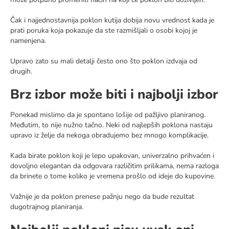
Čak i najjednostavnija poklon kutija dobija novu vrednost kada je
prati poruka koja pokazuje da ste razmišljali o osobi kojoj je
namenjena.
Upravo zato su mali detalji često ono što poklon izdvaja od
drugih.
Brz izbor može biti i najbolji izbor
Ponekad mislimo da je spontano lošije od pažljivo planiranog.
Međutim, to nije nužno tačno. Neki od najlepših poklona nastaju
upravo iz želje da nekoga obradujemo bez mnogo komplikacije.
Kada birate poklon koji je lepo upakovan, univerzalno prihvaćen i
dovoljno elegantan da odgovara različitim prilikama, nema razloga
da brinete o tome koliko je vremena prošlo od ideje do kupovine.
Važnije je da poklon prenese pažnju nego da bude rezultat
dugotrajnog planiranja.