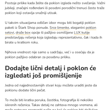
Postoje prilike kada želite da poklon izgleda nešto svečanije. Važni
jubileji, značajni rođendani ili posebni porodični trenuci često traže
poklon koji ostavlja snažniji utisak.
U takvim situacijama odličan izbor mogu biti bogatiji poklon
paketi iz Štark Shop ponude.
Srce limenke
, elegantni
poklon
setovi
,
draže box
opcije ili pažljivo osmišljene
LUX kutije
predstavljaju rešenja koja izgledaju reprezentativno, čak i kada ih
birate u kratkom roku.
Njihova vrednost nije samo u sadržaju, već i u osećaju da je
poklon pažljivo odabran za posebnu priliku.
Dodajte lični detalj i poklon će
izgledati još promišljenije
Jedna od najjednostavnijih stvari koju možete uraditi jeste da
poklonu dodate lični pečat.
To može biti kratka poruka, čestitka, fotografija ili nekoliko
iskrenih rečenica. Takav detalj ne zahteva mnogo vremena, ali
može potpuno promeniti način na koji će poklon biti doživljen.