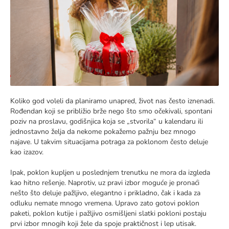
Koliko god voleli da planiramo unapred, život nas često iznenadi.
Rođendan koji se približio brže nego što smo očekivali, spontani
poziv na proslavu, godišnjica koja se „stvorila“ u kalendaru ili
jednostavno želja da nekome pokažemo pažnju bez mnogo
najave. U takvim situacijama potraga za poklonom često deluje
kao izazov.
Ipak, poklon kupljen u poslednjem trenutku ne mora da izgleda
kao hitno rešenje. Naprotiv, uz pravi izbor moguće je pronaći
nešto što deluje pažljivo, elegantno i prikladno, čak i kada za
odluku nemate mnogo vremena. Upravo zato gotovi poklon
paketi, poklon kutije i pažljivo osmišljeni slatki pokloni postaju
prvi izbor mnogih koji žele da spoje praktičnost i lep utisak.