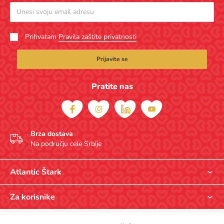
Prihvatam
Pravila zaštite privatnosti
Prijavite se
Pratite nas
Brza dostava
Na području cele Srbije
Atlantic Štark
O nama
Za korisnike
Opšti uslovi kupovine
Prodavnice
Pravila zaštite privatnosti
© Atlantic Štark, Bulevar Peka Dapčevića 29, Beograd, Srbija. Atlantic Štark