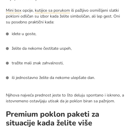
Mini box
opcije,
kutijice sa porukom
ili pažljivo osmišljeni slatki
pokloni odličan su izbor kada želite simboličan, ali lep gest. Oni
su posebno praktični kada:
idete u goste,
želite da nekome čestitate uspeh,
tražite mali znak zahvalnosti,
ili jednostavno želite da nekome ulepšate dan.
Njihova najveća prednost jeste to što deluju spontano i iskreno, a
istovremeno ostavljaju utisak da je poklon biran sa pažnjom.
Premium poklon paketi za
situacije kada želite više