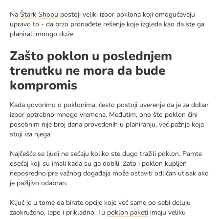
Na
Štark Shopu
postoji veliki izbor poklona koji omogućavaju
upravo to - da brzo pronađete rešenje koje izgleda kao da ste ga
planirali mnogo duže.
Zašto poklon u poslednjem
trenutku ne mora da bude
kompromis
Kada govorimo o poklonima, često postoji uverenje da je za dobar
izbor potrebno mnogo vremena. Međutim, ono što poklon čini
posebnim nije broj dana provedenih u planiranju, već pažnja koja
stoji iza njega.
Najčešće se ljudi ne sećaju koliko ste dugo tražili poklon. Pamte
osećaj koji su imali kada su ga dobili. Zato i poklon kupljen
neposredno pre važnog događaja može ostaviti odličan utisak ako
je pažljivo odabran.
Ključ je u tome da birate opcije koje već same po sebi deluju
zaokruženo, lepo i prikladno. Tu
poklon paketi
imaju veliku