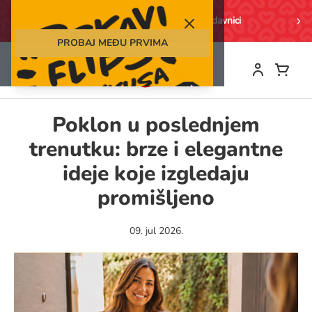
Search
Naručite online i preuzmite u prodavnici
PROBAJ MEĐU PRVIMA
Skip
to
Content
Poklon u poslednjem
trenutku: brze i elegantne
ideje koje izgledaju
promišljeno
09. jul 2026.