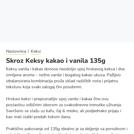
Naslovnica
Keksi
Skroz Keksy kakao i vanila 135g
Keksy vanila i kakao donose neodoljiv spoj hrskavog keksa i dve
omiljene arome – nežne vanile i bogatog kakao ukusa. Pažljivo
izbalansirana kombinacija pruža sklad različitih nota i prijatnu
teksturu koja svaki zalogaj čini posebnim.
Hrskavi keksi i prepoznatljiv spoj vanile i kakaa čine ovu
poslasticu odličnim izborom za svakodnevne trenutke uživanja.
Savršeno se slažu uz kafu, čaj ili mleko, ali podjednako prijaju i
kao mali slatki predah tokom dana.
Praktično pakovanje od 135g idealno je za deljenje sa porodicom i