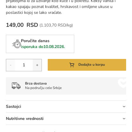
prijateljima ili za uživanje kod kuće i u pokretu. Keksy vanila i
kakao spajaju poznat kvalitet, hrskavost i omiljene ukuse u
poslastici kojoj se lako vraćate.
149,00 RSD
Cena za jedinicu mere:
(
1.103,70 RSD/kg)
Poručite danas
isporuka do
10.08.2026.
Količina
-
+
Dodajte u korpu
Brza dostava
Na području cele Srbije
Sastojci
Nutritivne vrednosti