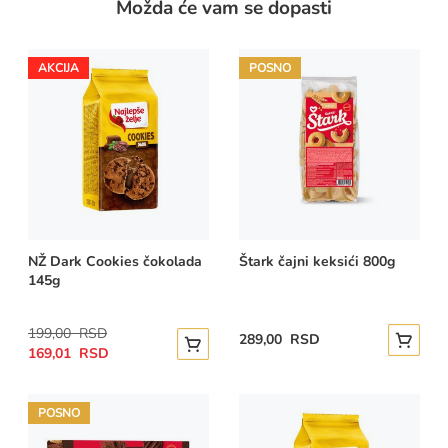
Možda će vam se dopasti
AKCIJA
POSNO
NŽ Dark Cookies čokolada
Štark čajni keksići 800g
145g
Regular
199,00 RSD
289,00 RSD
Dodajte
Special
Price
Dodajte u korpu
169,01 RSD
Price
POSNO