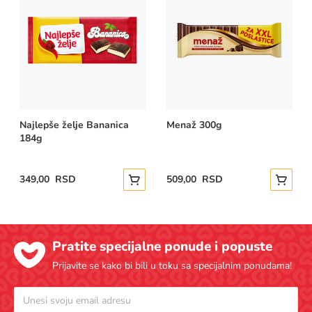
Najlepše želje Bananica
Menaž 300g
184g
349,00 RSD
509,00 RSD
Dodajte u korpu
Dodajte
Pratite specijalne ponude i popuste
Prijavite se kako bi bili u toku sa specijalnim ponudama!