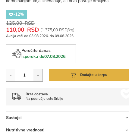
kombinacijom koja iznenađuje, ali brzo postaje omiljena.
-12%
Regular
125,00 RSD
Special
Price
110,00 RSD
Cena za jedinicu mere:
(
1.375,00 RSD/kg)
Price
Akcija važi od 03.08.2026. do 09.08.2026.
Poručite danas
isporuka do
07.08.2026.
Količina
-
+
Dodajte u korpu
Brza dostava
Na području cele Srbije
Sastojci
Nutritivne vrednosti