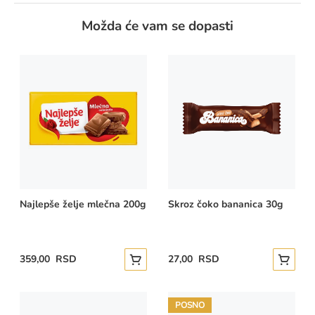
Možda će vam se dopasti
Najlepše želje mlečna 200g
Skroz čoko bananica 30g
359,00 RSD
27,00 RSD
Dodajte u korpu
Dodajte
POSNO