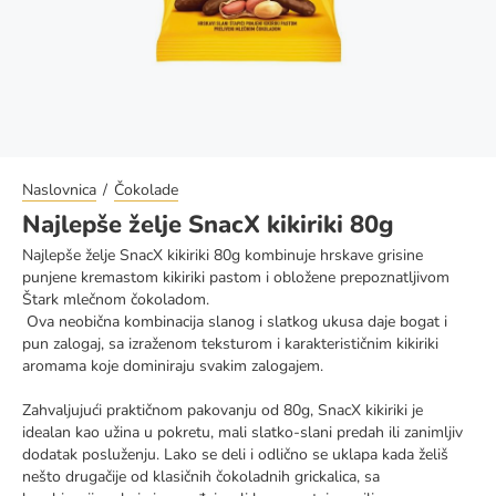
Naslovnica
Čokolade
Najlepše želje SnacX kikiriki 80g
Najlepše želje SnacX kikiriki 80g kombinuje hrskave grisine
punjene kremastom kikiriki pastom i obložene prepoznatljivom
Štark mlečnom čokoladom.
Ova neobična kombinacija slanog i slatkog ukusa daje bogat i
pun zalogaj, sa izraženom teksturom i karakterističnim kikiriki
aromama koje dominiraju svakim zalogajem.
Zahvaljujući praktičnom pakovanju od 80g, SnacX kikiriki je
idealan kao užina u pokretu, mali slatko-slani predah ili zanimljiv
dodatak posluženju. Lako se deli i odlično se uklapa kada želiš
nešto drugačije od klasičnih čokoladnih grickalica, sa