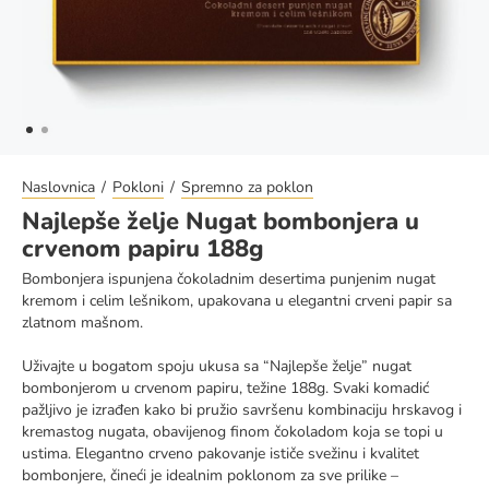
Naslovnica
Pokloni
Spremno za poklon
Najlepše želje Nugat bombonjera u
crvenom papiru 188g
Bombonjera ispunjena čokoladnim desertima punjenim nugat
kremom i celim lešnikom, upakovana u elegantni crveni papir sa
zlatnom mašnom.
Uživajte u bogatom spoju ukusa sa “Najlepše želje” nugat
bombonjerom u crvenom papiru, težine 188g. Svaki komadić
pažljivo je izrađen kako bi pružio savršenu kombinaciju hrskavog i
kremastog nugata, obavijenog finom čokoladom koja se topi u
ustima. Elegantno crveno pakovanje ističe svežinu i kvalitet
bombonjere, čineći je idealnim poklonom za sve prilike –