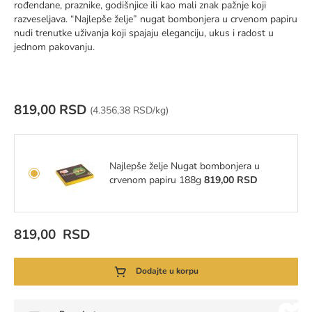
rođendane, praznike, godišnjice ili kao mali znak pažnje koji
razveseljava. “Najlepše želje” nugat bombonjera u crvenom papiru
nudi trenutke uživanja koji spajaju eleganciju, ukus i radost u
jednom pakovanju.
819,00 RSD
Cena za jedinicu mere:
(
4.356,38 RSD/kg)
Najlepše želje Nugat bombonjera u
crvenom papiru 188g
819,00 RSD
819,00 RSD
Dodajte u korpu