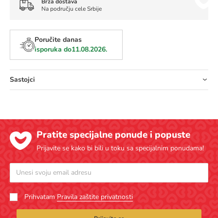
Brza dostava
Na području cele Srbije
Poručite danas
isporuka do
11.08.2026.
Sastojci
Pratite specijalne ponude i popuste
Prijavite se kako bi bili u toku sa specijalnim ponudama!
Prihvatam
Pravila zaštite privatnosti