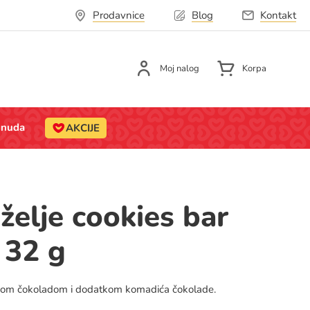
Prodavnice
Blog
Kontakt
Moj nalog
Korpa
onuda
AKCIJE
želje cookies bar
 32 g
nom čokoladom i dodatkom komadića čokolade.