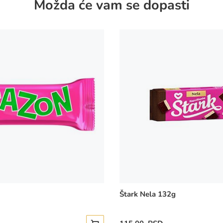
Možda će vam se dopasti
Štark Nela 132g