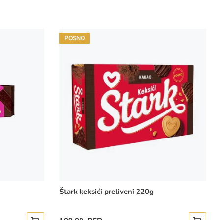
POSNO
Štark keksići preliveni 220g