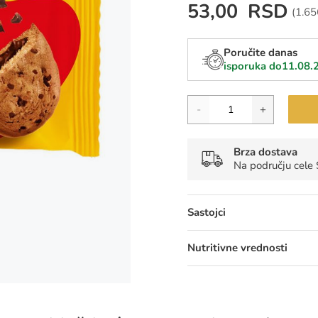
53,00 RSD
Cena 
(
1.65
Poručite danas
isporuka do
11.08.
Količina
-
+
Brza dostava
Na području cele 
Sastojci
Nutritivne vrednosti