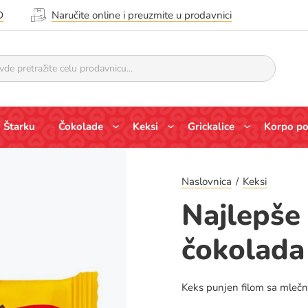
D
Naručite online i preuzmite u prodavnici
 Štarku
Čokolade
Keksi
Grickalice
Korpo p
Naslovnica
Keksi
Najlepše 
čokolada
Keks punjen filom sa mleč