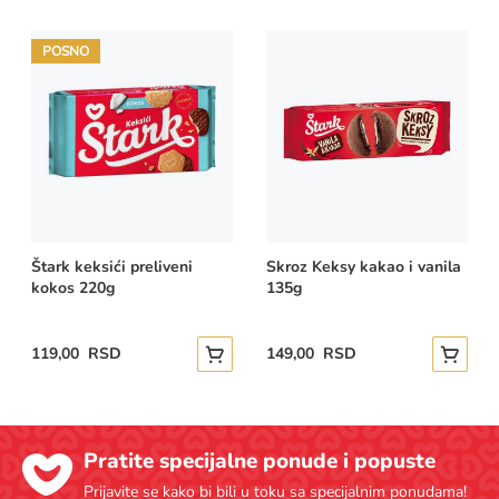
POSNO
Štark keksići preliveni
Skroz Keksy kakao i vanila
kokos 220g
135g
119,00 RSD
149,00 RSD
Dodajte u korpu
Dodajte
Pratite specijalne ponude i popuste
Prijavite se kako bi bili u toku sa specijalnim ponudama!