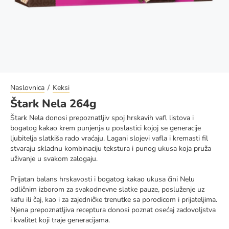
Naslovnica
Keksi
Štark Nela 264g
Štark Nela donosi prepoznatljiv spoj hrskavih vafl listova i
bogatog kakao krem punjenja u poslastici kojoj se generacije
ljubitelja slatkiša rado vraćaju. Lagani slojevi vafla i kremasti fil
stvaraju skladnu kombinaciju tekstura i punog ukusa koja pruža
uživanje u svakom zalogaju.
Prijatan balans hrskavosti i bogatog kakao ukusa čini Nelu
odličnim izborom za svakodnevne slatke pauze, posluženje uz
kafu ili čaj, kao i za zajedničke trenutke sa porodicom i prijateljima.
Njena prepoznatljiva receptura donosi poznat osećaj zadovoljstva
i kvalitet koji traje generacijama.