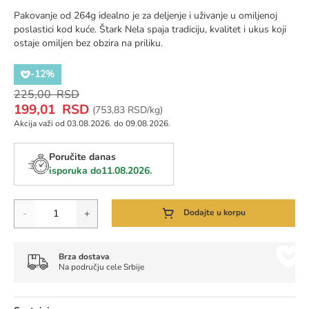
Pakovanje od 264g idealno je za deljenje i uživanje u omiljenoj
poslastici kod kuće. Štark Nela spaja tradiciju, kvalitet i ukus koji
ostaje omiljen bez obzira na priliku.
-12%
Regular
225,00 RSD
Special
Price
199,01 RSD
Cena za jedinicu mere:
(
753,83 RSD/kg)
Price
Akcija važi od 03.08.2026. do 09.08.2026.
Poručite danas
isporuka do
11.08.2026.
Količina
-
+
Dodajte u korpu
Brza dostava
Na području cele Srbije