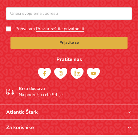
Prihvatam
Pravila zaštite privatnosti
Prijavite se
Pratite nas
Brza dostava
Na području cele Srbije
Atlantic Štark
O nama
Za korisnike
Opšti uslovi kupovine