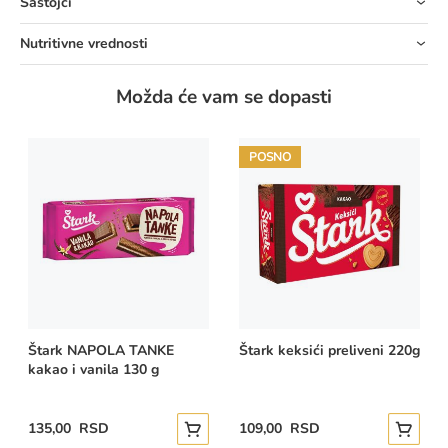
Sastojci
Nutritivne vrednosti
Možda će vam se dopasti
POSNO
Štark NAPOLA TANKE
Štark keksići preliveni 220g
kakao i vanila 130 g
135,00 RSD
109,00 RSD
Dodajte u korpu
Dodajte