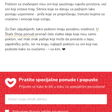
Pokloni sa značenjem nisu oni koji zauzimaju najviše prostora, već
oni koji ostave trag. Sitnice koje se daruju sa pažnjom lako
postaju uspomene - priče koje se prepričavaju, trenutci kojima se
vraćamo i emocije koje ostaju.
Za Dan zaljubljenih, takvi pokloni imaju posebnu vrednost.
U
Štark Shop ponudi
pronaći ćete slatke ideje koje nisu samo
poklon, već mali znak pažnje koji može da preraste u lepu,
zajedničku priču. Jer na kraju, najlepši pokloni su oni koji nas
podsete kako se osećamo - i sa kim. ❤️
Pratite specijalne ponude i popuste
Prijavite se kako bi bili u toku sa specijalnim ponudama!
Prihvatam
Pravila zaštite privatnosti