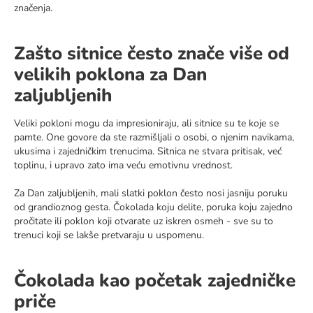
značenja.
Zašto sitnice često znače više od
velikih poklona za Dan
zaljubljenih
Veliki pokloni mogu da impresioniraju, ali sitnice su te koje se
pamte. One govore da ste razmišljali o osobi, o njenim navikama,
ukusima i zajedničkim trenucima. Sitnica ne stvara pritisak, već
toplinu, i upravo zato ima veću emotivnu vrednost.
Za Dan zaljubljenih, mali slatki poklon često nosi jasniju poruku
od grandioznog gesta. Čokolada koju delite, poruka koju zajedno
pročitate ili poklon koji otvarate uz iskren osmeh - sve su to
trenuci koji se lakše pretvaraju u uspomenu.
Čokolada kao početak zajedničke
priče