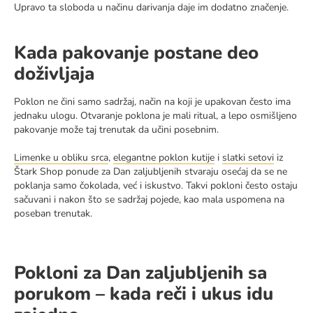
Upravo ta sloboda u načinu darivanja daje im dodatno značenje.
Kada pakovanje postane deo
doživljaja
Poklon ne čini samo sadržaj, način na koji je upakovan često ima
jednaku ulogu. Otvaranje poklona je mali ritual, a lepo osmišljeno
pakovanje može taj trenutak da učini posebnim.
Limenke u obliku srca
,
elegantne poklon kutije
i
slatki setovi
iz
Štark Shop ponude za Dan zaljubljenih stvaraju osećaj da se ne
poklanja samo čokolada, već i iskustvo. Takvi pokloni često ostaju
sačuvani i nakon što se sadržaj pojede, kao mala uspomena na
poseban trenutak.
Pokloni za Dan zaljubljenih sa
porukom – kada reči i ukus idu