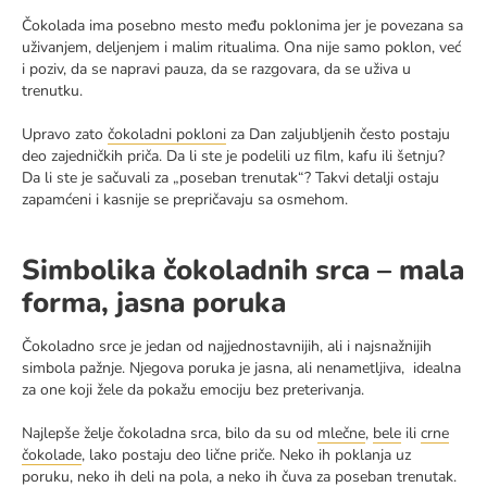
Čokolada ima posebno mesto među poklonima jer je povezana sa
uživanjem, deljenjem i malim ritualima. Ona nije samo poklon, već
i poziv, da se napravi pauza, da se razgovara, da se uživa u
trenutku.
Upravo zato
čokoladni pokloni
za Dan zaljubljenih često postaju
deo zajedničkih priča. Da li ste je podelili uz film, kafu ili šetnju?
Da li ste je sačuvali za „poseban trenutak“? Takvi detalji ostaju
zapamćeni i kasnije se prepričavaju sa osmehom.
Simbolika čokoladnih srca – mala
forma, jasna poruka
Čokoladno srce je jedan od najjednostavnijih, ali i najsnažnijih
simbola pažnje. Njegova poruka je jasna, ali nenametljiva, idealna
za one koji žele da pokažu emociju bez preterivanja.
Najlepše želje čokoladna srca, bilo da su od
mlečne
,
bele
ili
crne
čokolade
, lako postaju deo lične priče. Neko ih poklanja uz
poruku, neko ih deli na pola, a neko ih čuva za poseban trenutak.