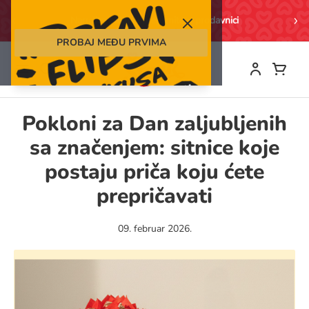
Search
Naručite online i preuzmite u prodavnici
PROBAJ MEĐU PRVIMA
Skip
to
Content
Pokloni za Dan zaljubljenih
sa značenjem: sitnice koje
postaju priča koju ćete
prepričavati
09. februar 2026.