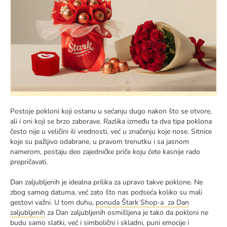
Postoje pokloni koji ostanu u sećanju dugo nakon što se otvore,
ali i oni koji se brzo zaborave. Razlika između ta dva tipa poklona
često nije u veličini ili vrednosti, već u značenju koje nose. Sitnice
koje su pažljivo odabrane, u pravom trenutku i sa jasnom
namerom, postaju deo zajedničke priče koju ćete kasnije rado
prepričavati.
Dan zaljubljenih je idealna prilika za upravo takve poklone. Ne
zbog samog datuma, već zato što nas podseća koliko su mali
gestovi važni. U tom duhu,
ponuda Štark Shop-a za Dan
zaljubljenih
za Dan zaljubljenih osmišljena je tako da pokloni ne
budu samo slatki, već i simbolični i skladni, puni emocije i