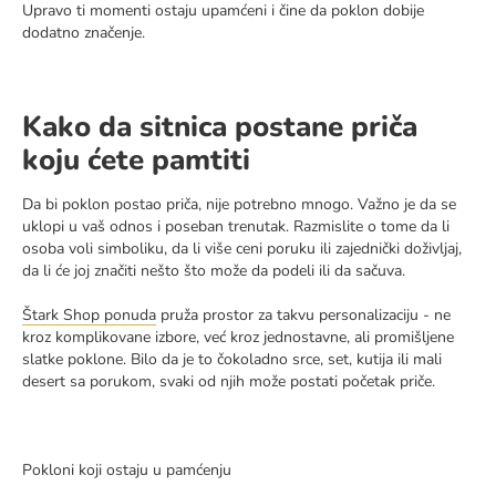
Upravo ti momenti ostaju upamćeni i čine da poklon dobije
dodatno značenje.
Kako da sitnica postane priča
koju ćete pamtiti
Da bi poklon postao priča, nije potrebno mnogo. Važno je da se
uklopi u vaš odnos i poseban trenutak. Razmislite o tome da li
osoba voli simboliku, da li više ceni poruku ili zajednički doživljaj,
da li će joj značiti nešto što može da podeli ili da sačuva.
Štark Shop ponuda
pruža prostor za takvu personalizaciju - ne
kroz komplikovane izbore, već kroz jednostavne, ali promišljene
slatke poklone. Bilo da je to čokoladno srce, set, kutija ili mali
desert sa porukom, svaki od njih može postati početak priče.
Pokloni koji ostaju u pamćenju