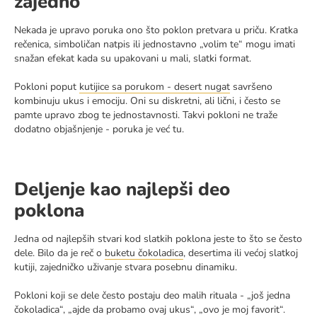
zajedno
Nekada je upravo poruka ono što poklon pretvara u priču. Kratka
rečenica, simboličan natpis ili jednostavno „volim te“ mogu imati
snažan efekat kada su upakovani u mali, slatki format.
Pokloni poput
kutijice sa porukom - desert nugat
savršeno
kombinuju ukus i emociju. Oni su diskretni, ali lični, i često se
pamte upravo zbog te jednostavnosti. Takvi pokloni ne traže
dodatno objašnjenje - poruka je već tu.
Deljenje kao najlepši deo
poklona
Jedna od najlepših stvari kod slatkih poklona jeste to što se često
dele. Bilo da je reč o
buketu čokoladica
, desertima ili većoj slatkoj
kutiji, zajedničko uživanje stvara posebnu dinamiku.
Pokloni koji se dele često postaju deo malih rituala - „još jedna
čokoladica“, „ajde da probamo ovaj ukus“, „ovo je moj favorit“.